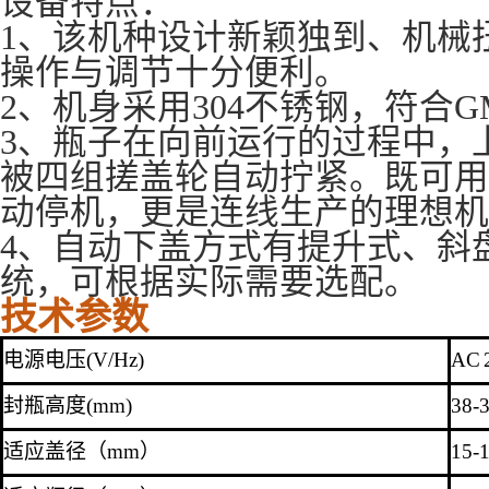
设备特点：
1、该机种设计新颖独到、机械
操作与调节十分便利。
2、机身采用304不锈钢，符合
3、瓶子在向前运行的过程中，
被四组搓盖轮自动拧紧。既可用
动停机，更是连线生产的理想机
4、自动下盖方式有提升式、斜
统，可根据实际需要选配。
技术参数
电源电压(V/Hz)
AC 
封瓶高度(mm)
38-
适应盖径（mm）
15-