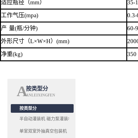
适应瓶径（mm）
35-
工作气压(mpa)
0.3-
产 量(瓶/分钟)
60
-
外形尺寸（L×W×H）(mm)
200
净重(kg)
350
A
按类型分
ANLEIXINGFEN
按类型分
半自动灌装机 磁力泵灌装机系列
单室双室外抽真空包装机