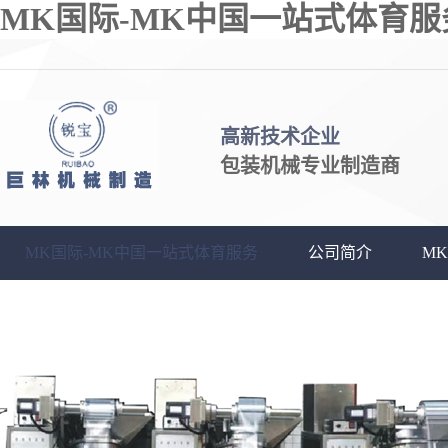
MK国际-MK中国一站式体育服
高新技术企业
包装机械专业制造商
MK国际-MK中国一站式体育服务
公司简介
M
客户中心
联系我们