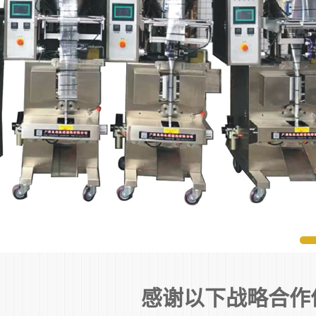
感谢以下战略合作