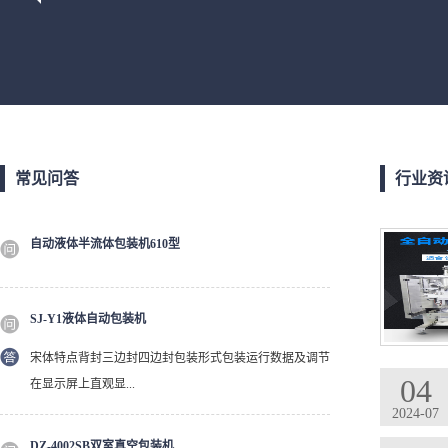
常见问答
行业资
自动液体半流体包装机610型
SJ-Y1液体自动包装机
宋体特点背封三边封四边封包装形式包装运行数据及调节
04
在显示屏上直观显...
2024-07
DZ-4002SB双室真空包装机