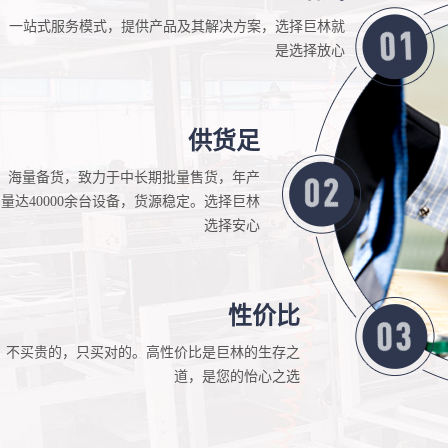
一站式服务模式，提供产品及其解决方案，选择巨林就
是选择放心
供货足
海量备货，致力于中长期批量售货，年产
量达40000余台设备，货源稳定。选择巨林
选择安心
性价比
不买贵的，只买对的。高性价比是巨林的生存之
道，是您的怡心之选