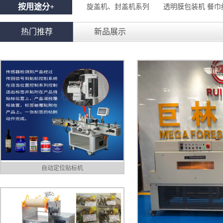
自动连续封口机
自动塑杯灌装封口机
按用途分+
旋盖机、封盖机系列
透明膜包装机 餐巾
套膜、封切机系列
液体、粉剂、颗粒包
灌装封尾机 贴体包装机 吸塑包装机系列
热门推荐
新品展示
包装耗材系列
全自动灌装机、套标机、
自动泡罩机
电子称颗粒一体包装机
自动定位贴标机