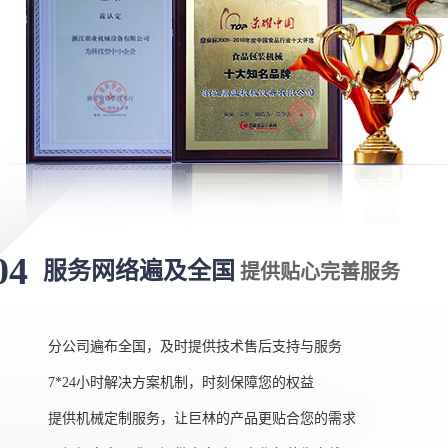
04
服务网络遍及全国
提供贴心完善服务
分公司遍布全国，及时提供技术售后支持与服务
7*24小时解决方案机制，时刻保障您的权益
提供机械定制服务，让巨林的产品更贴合您的需求