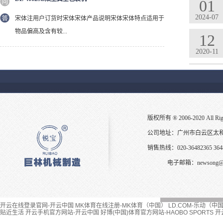
01
2024-07
宋体注用户订货时宋体宋体产品说明宋体宋体特点适用于
物品偏高及含有较...
12
2020-11
自动粉剂灌装机加上料机
04
产品说明该全自动灌装机按照国家标准设计本机可与理瓶
2024-07
机给盖压盖机贴标...
版权所有 ® 2006-2020 All
JL-350B/450自动枕式包装机
公司地址：广州市白云区太
产品说明主要性能和结构特点双变频器控制袋长即设即切
销售热线：020-36482365 3648
无需调节空走一步...
电子邮箱：
newsong@
开云在线登录官网-开云中国
MK体育在线注册-MK体育（中国）
LD.COM-乐动（
贴近生活
开云手机官方网站-开云中国
好博(中国)体育官方网站-HAOBO SPORTS
开