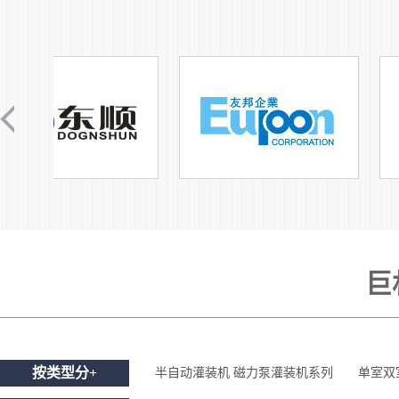
巨
按类型分+
半自动灌装机 磁力泵灌装机系列
单室双