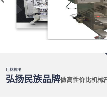
巨林机械
弘扬民族品牌
做高性价比机械