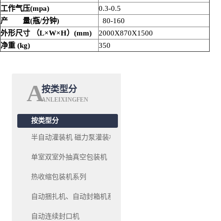
工作气压(mpa)
0.3-0.5
产 量
(
瓶
/
分钟
)
80-160
外形尺寸
（
L×W×H
）
(mm)
2000X870X1500
净重
(kg)
350
A
按类型分
ANLEIXINGFEN
按类型分
半自动灌装机 磁力泵灌装机系列
单室双室外抽真空包装机
热收缩包装机系列
自动捆扎机、自动封箱机系列
自动连续封口机