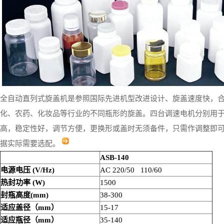
全自动直列式旋盖机是参照国际先进机型改进设计、旋盖速度快，
化、农药、化妆品等行业的不同瓶形的旋盖。四台调速电机分别用
高，稳定性好，调节方便，更换形或盖时无须备件，只需作调整即
据实际需要选配。
ASB-140
电源电压
(V/Hz)
AC 220/50 110/60
热封功率
(W)
1500
封瓶高度
(mm)
38-300
适应盖径（mm）
15-17
适应瓶径（mm）
35-140