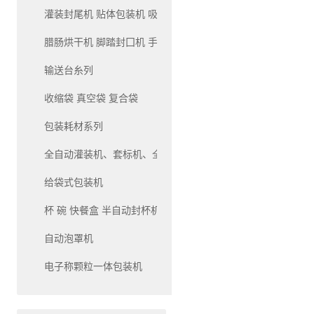
灌装封尾机 贴体包装机 吸塑包装机系列
腊肠烘干机 脚踏封囗机 手压封口机系列
输送台糸列
收缩袋 真空袋 复合袋
包装耗材系列
全自动灌装机、套标机、全自动生产线灌装机系列
给袋式包装机
杯 碗 快餐盒 半自动封杯机和自动封杯机
自动泡罩机
电子称颗粒一体包装机